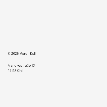
© 2026 Maren Koll
Franckestraße 13
24118 Kiel
info@marenkoll.de
0160 2685570
Designed with
WordPress